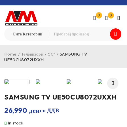
0
0
Home
/
Телевизори
/
50"
/
SAMSUNG TV
UE50CU8072UXXH
SAMSUNG TV UE50CU8072UXXH
26,990
ден
со ДДВ
In stock