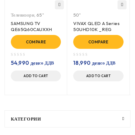
Телевизори
,
65"
50"
SAMSUNG TV
VIVAX QLED A Series
QE65Q60CAUXXH
50UHD10K _REG
COMPARE
COMPARE
out of 5
out of 5
54,990
ден
18,990
ден
со ДДВ
со ДДВ
ADD TO CART
ADD TO CART
КАТЕГОРИИ