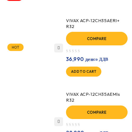
VIVAX ACP-12CH35AERI+
R32
COMPARE
HOT
out of 5
36,990
ден
со ДДВ
ADD TO CART
VIVAX ACP-12CH35AEMIs
R32
COMPARE
out of 5