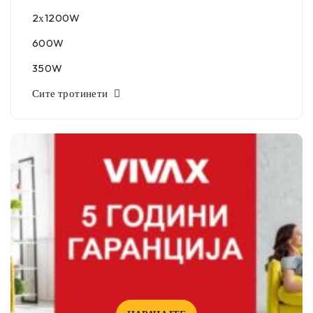
2х1200W
600W
350W
Сите тротинети