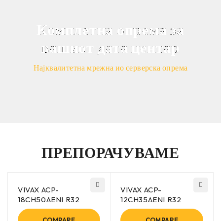
Комплетна опрема за
вашиот дата центар
Најквалитетна мрежна ио серверска опрема
ПРЕПОРАЧУВАМЕ
VIVAX ACP-
VIVAX ACP-
18CH50AENI R32
12CH35AENI R32
COMPARE
COMPARE