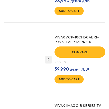
28,990
ден
со ДДВ
ADD TO CART
VIVAX ACP-18CH50AERI+
R32 SILVER MIRROR
COMPARE
out of 5
59,990
ден
со ДДВ
ADD TO CART
VIVAX IMAGO B SERIES TV-