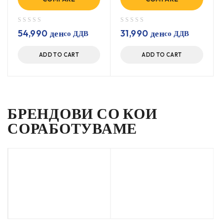
out of 5
out of 5
54,990
ден
31,990
ден
со ДДВ
со ДДВ
ADD TO CART
ADD TO CART
БРЕНДОВИ СО КОИ
СОРАБОТУВАМЕ