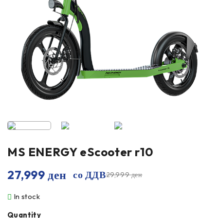
MS ENERGY eScooter r10
27,999
ден
со ДДВ
29,999
ден
In stock
Quantity