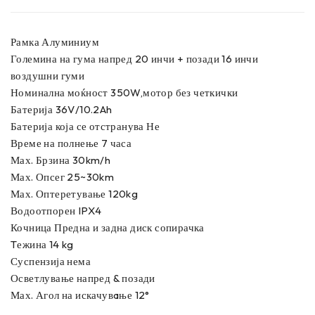
Рамка Алуминиум
Големина на гума напред 20 инчи + позади 16 инчи
воздушни гуми
Номинална моќност 350W,мотор без четкички
Батерија 36V/10.2Ah
Батерија која се отстранува Не
Време на полнење 7 часа
Мах. Брзина 30km/h
Мах. Опсег 25~30km
Мах. Оптеретување 120kg
Водоотпорен IPX4
Кочница Предна и задна диск сопирачка
Tежина 14 kg
Суспензија нема
Осветлување напред & позади
Мах. Агол на искачувaње 12°