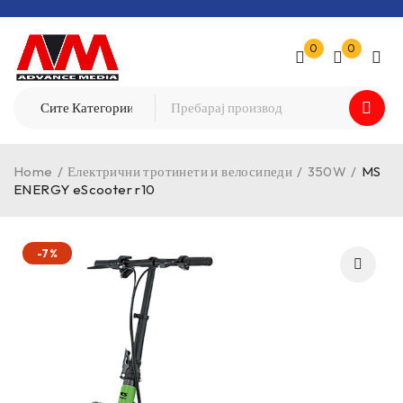
0
0
Home
/
Електрични тротинети и велосипеди
/
350W
/
MS
ENERGY eScooter r10
-7%