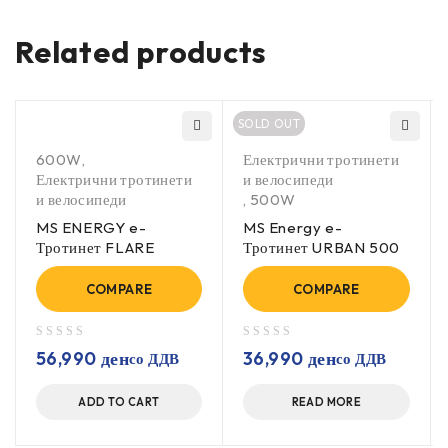
Related products
SOLD OUT
600W
,
Електрични тротинети
Електрични тротинети
и велосипеди
и велосипеди
,
500W
MS ENERGY e-
MS Energy e-
Тротинет FLARE
Тротинет URBAN 500
COMPARE
COMPARE
out of 5
out of 5
56,990
ден
36,990
ден
со ДДВ
со ДДВ
ADD TO CART
READ MORE