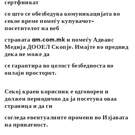
сертфиикат
со што се обезбедува комуникацијата во
секое време помеѓу купувачот-
посетителот на веб
страната am.com.mk и помеѓу Адванс
Медија ДООЕЛ Скопје. Имајте во предвид
дека не може да
се гарантира во целост безбедноста во
онлајн просторот.
Секој краен корисник е одговорен и
должен периодично да ја посетува оваа
страница и да ги
согледа евентуалните промени во Изјавата
на приватност.