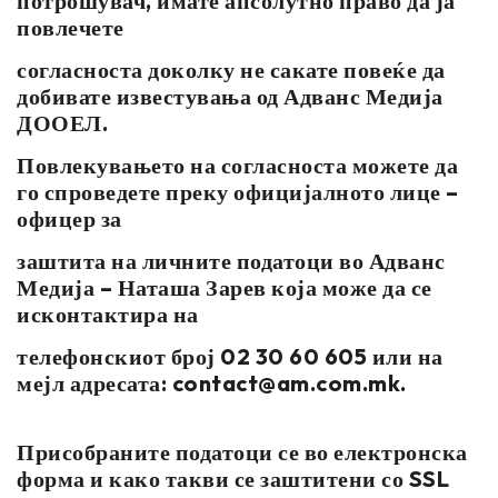
потрошувач, имате апсолутно право да ја
повлечете
согласноста доколку не сакате повеќе да
добивате известувања од Адванс Медија
ДООЕЛ.
Повлекувањето на согласноста можете да
го спроведете преку официјалното лице –
офицер за
заштита на личните податоци во Адванс
Медија – Наташа Зарев која може да се
исконтактира на
телефонскиот број 02 30 60 605 или на
мејл адресата:
contact@am.com.mk
.
Присобраните податоци се во електронска
форма и како такви се заштитени со SSL