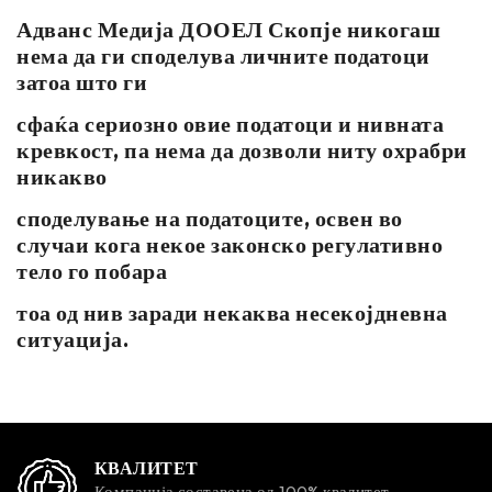
Адванс Медија ДООЕЛ Скопје никогаш
нема да ги споделува личните податоци
затоа што ги
сфаќа сериозно овие податоци и нивната
кревкост, па нема да дозволи ниту охрабри
никакво
споделување на податоците, освен во
случаи кога некое законско регулативно
тело го побара
тоа од нив заради некаква несекојдневна
ситуација.
КВАЛИТЕТ
Компанија составена од 100% квалитет,