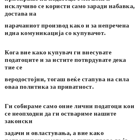
исклучиво се користи само заради набавка,
достава на
нарачаниот производ како и за непречена
идна комуникација со купувачот.
Кога вие како купувач ги внесувате
податоците и за истите потврдувате дека
тие се
веродостојни, тогаш веќе стапува на сила
оваа политика за приватност.
Ги собираме само оние лични податоци кои
се неопходни да ги оствариме нашите
законски
задачи и овластувања, а вие како